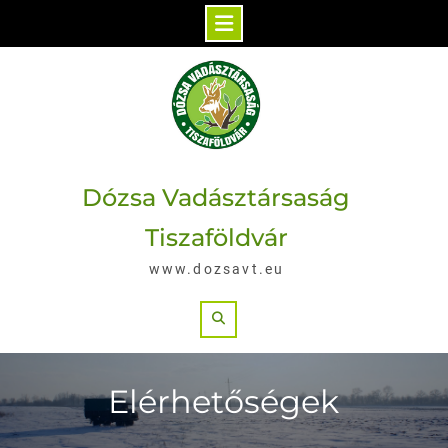
Skip
to
content
Dózsa Vadásztársaság
Tiszaföldvár
www.dozsavt.eu
Search
Elérhetőségek