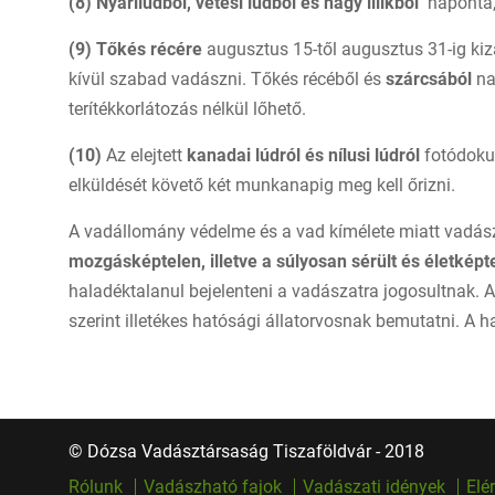
(8)
Nyári
lúdból, vetési lúdból és nagy lilikből
naponta, 
(9)
Tőkés récére
augusztus 15-től augusztus 31-ig kizá
kívül szabad vadászni. Tőkés récéből és
szárcsából
na
terítékkorlátozás nélkül lőhető.
(10)
Az elejtett
kanadai lúdról és nílusi lúdról
fotódokum
elküldését követő két munkanapig meg kell őrizni.
A vadállomány védelme és a vad kímélete miatt vadásza
mozgásképtelen, illetve a súlyosan sérült és életképt
haladéktalanul bejelenteni a vadászatra jogosultnak. A
szerint illetékes hatósági állatorvosnak bemutatni. A ha
© Dózsa Vadásztársaság Tiszaföldvár - 2018
Rólunk
Vadászható fajok
Vadászati idények
Elé