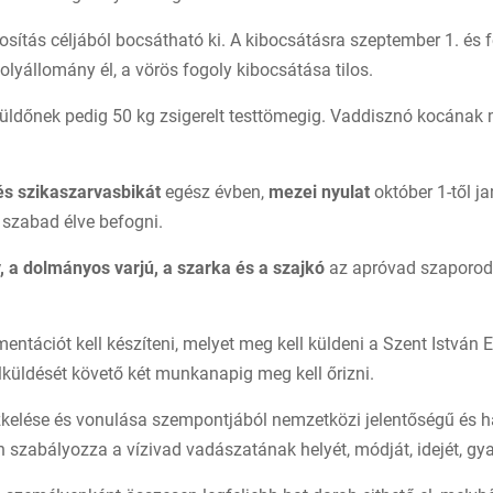
ítás céljából bocsátható ki. A kibocsátásra szeptember 1. és fe
olyállomány él, a vörös fogoly kibocsátása tilos.
ldőnek pedig 50 kg zsigerelt testtömegig. Vaddisznó kocának m
és szikaszarvasbikát
egész évben,
mezei nyulat
október 1-től j
 szabad élve befogni.
y, a dolmányos varjú, a szarka és a szajkó
az apróvad szaporod
ntációt kell készíteni, melyet meg kell küldeni a Szent István E
lküldését követő két munkanapig meg kell őrizni.
észkelése és vonulása szempontjából nemzetközi jelentőségű és h
 szabályozza a vízivad vadászatának helyét, módját, idejét, gy