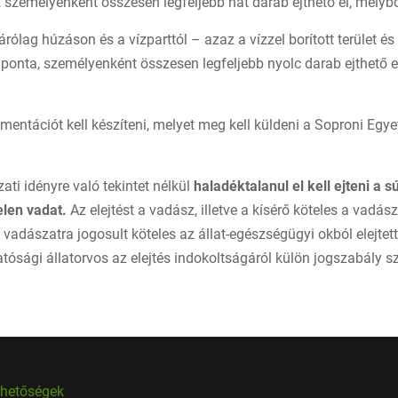
személyenként összesen legfeljebb hat darab ejthető el, melybő
rólag húzáson és a vízparttól – azaz a vízzel borított terület é
ponta, személyenként összesen legfeljebb nyolc darab ejthető el.
entációt kell készíteni, melyet meg kell küldeni a Soproni Egy
ti idényre való tekintet nélkül
haladéktalanul el kell ejteni a 
elen vadat.
Az elejtést a vadász, illetve a kísérő köteles a vadás
 vadászatra jogosult köteles az állat-egészségügyi okból elejtet
tósági állatorvos az elejtés indokoltságáról külön jogszabály szer
rhetőségek