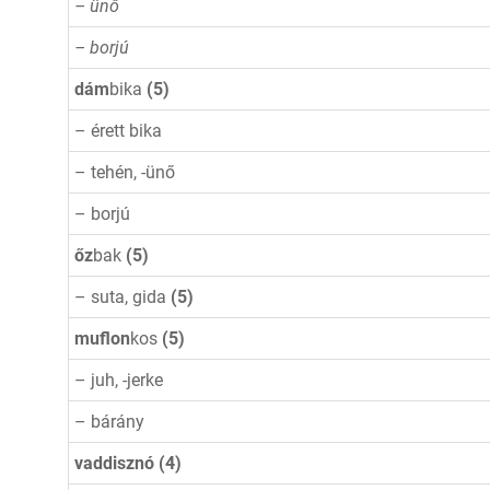
– ünő
– borjú
dám
bika
(
5)
– érett bika
– tehén, -ünő
– borjú
őz
bak
(5)
– suta, gida
(5)
muflon
kos
(5)
– juh, -jerke
– bárány
vaddisznó (4)