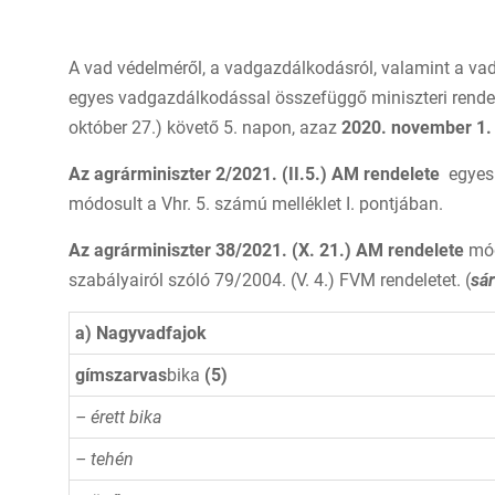
A vad védelméről, a vadgazdálkodásról, valamint a vad
egyes vadgazdálkodással összefüggő miniszteri rende
október 27.) követő 5. napon, azaz
2020. november 1. 
Az agrárminiszter 2/2021. (II.5.) AM rendelete
egyes
módosult a Vhr. 5. számú melléklet I. pontjában.
Az agrárminiszter 38/2021. (X. 21.) AM rendelete
mód
szabályairól szóló 79/2004. (V. 4.) FVM rendeletet. (
sár
a) Nagyvadfajok
gímszarvas
bika
(5)
– érett bika
– tehén