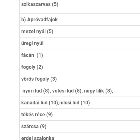
szikaszarvas (5)
b) Apróvadfajok
mezei nyúl (5)
üregi nyúl
fácán (1)
fogoly (2)
vörös fogoly (3)
nyári lúd (8), vetési lúd (8), nagy lilik (8),
kanadai lúd (10),
nílusi lúd (10)
tőkés réce (9)
szárcsa (9)
erdei szalonka