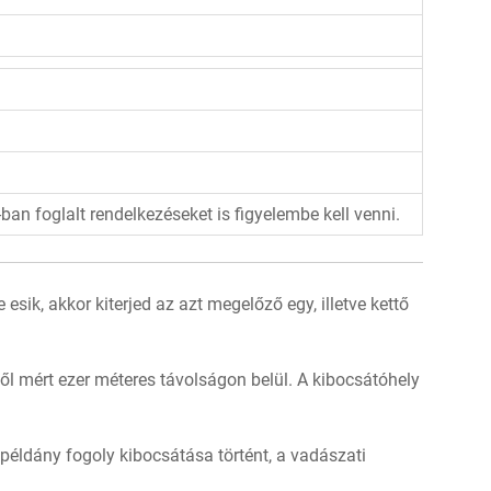
an foglalt rendelkezéseket is figyelembe kell venni.
sik, akkor kiterjed az azt megelőző egy, illetve kettő
ől mért ezer méteres távolságon belül. A kibocsátóhely
éldány fogoly kibocsátása történt, a vadászati