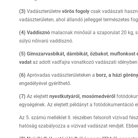
(3)
Vadászterületre
vörös fogoly
csak vadászati hasznos
vadászterületen, ahol állandó jelleggel természetes fog
(4)
Vaddisznó
malacnak minősül a szaporulat 20 kg, sü
súlyú nőivarú vaddisznó.
(5)
Gímszarvasbikát, dámbikát, őzbakot
,
muflonkost 
vadat
az adott vadfajra vonatkozó vadászati idényben
(6)
Apróvadas vadászterületeken a
borz, a házi görén
engedélyével gyéríthető.
(7)
Az elejtett
nyestkutyáról, mosómedvéről
fotódokume
egységének. Az elejtett példányt a fotódokumentáció e
Az 5. számú melléklet II. részében felsorolt vízivad f
hatóság szabályozza a vízivad vadászat rendjét. Ebben