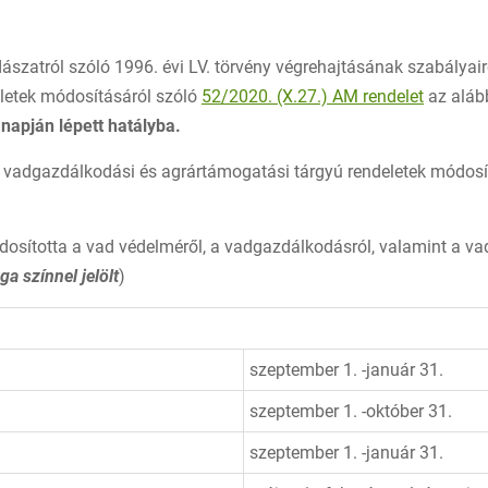
ászatról szóló 1996. évi LV. törvény végrehajtásának szabályair
letek módosításáról szóló
52/2020. (X.27.) AM rendelet
az alább
napján lépett hatályba.
 vadgazdálkodási és agrártámogatási tárgyú rendeletek módosít
osította a vad védelméről, a vadgazdálkodásról, valamint a vad
ga színnel jelölt
)
szeptember 1. -január 31.
szeptember 1. -október 31.
szeptember 1. -január 31.