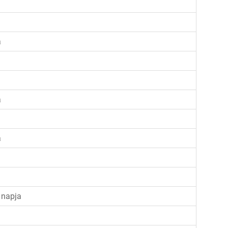
a
a
a
 napja