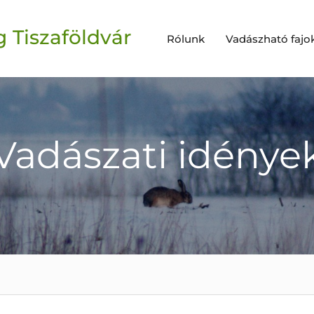
 Tiszaföldvár
Rólunk
Vadászható fajo
Vadászati idénye