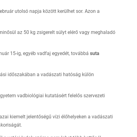
bruár utolsó napja között kerülhet sor. Azon a
inősül az 50 kg zsigerelt súlyt elérő vagy meghaladó
anuár 15-ig, egyéb vadfaj egyedét, továbbá
suta
ási időszakában a vadászati hatóság külön
gyetem vadbiológiai kutatásért felelős szervezeti
azai kiemelt jelentőségű vízi élőhelyeken a vadászati
akoriságát.