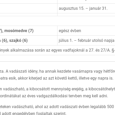
augusztus 15. – január 31.
7)
,
mosómedve (7)
egész évben
 (6), szajkó (6)
július 1. – február utolsó napja
nyek alkalmazása során az egyes vadfajoknál a 27. és 27/A. §-b
. A vadászati idény, ha annak kezdete vasárnapra vagy hétfőre e
a esik, akkor kiterjed az azt követő kettő, illetve egy napra is.
n vadászható, a kibocsátott mennyiség erejéig, a kibocsátóhelyt
dinátákat az éves vadgazdálkodási tervben meg kell adni.
teken vadászható, ahol az adott vadászati évben legalább 500 p
l adott engedélyben foglaltak szerint.