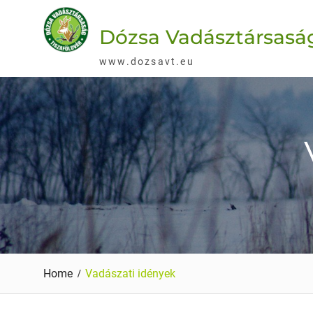
Skip
to
Dózsa Vadásztársaság
content
www.dozsavt.eu
Home
Vadászati idények