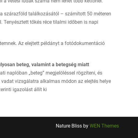
l a vetési ludak száma nem lehet több kettőnél.
s a szárazföld találkozásától – számított 50 méteren
 Tenyésztett tőkés réce tilalmi időben is napi
etemnek. Az elejtett példányt a fotódokumentáció
súlyosan beteg, valamint a betegség miatt
zati naplóban „beteg” megjelöléssel rögzíteni, és
t vadat vizsgálatra alkalmas módon az elejtés helye
inti igazolást állít ki
Nature Bliss by
WEN Themes