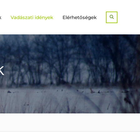
k
Vadászati idények
Elérhetőségek
Search
k