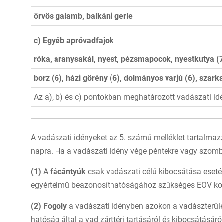
örvös galamb, balkáni gerle
c) Egyéb apróvadfajok
róka, aranysakál, nyest, pézsmapocok, nyestkutya (
borz (6), házi görény (6), dolmányos varjú (6), szarka
Az a), b) és c) pontokban meghatározott vadászati idé
A vadászati idényeket az 5. számú melléklet tartalmazza
napra. Ha a vadászati idény vége péntekre vagy szombatr
(1)
A
fácántyúk
csak vadászati célú kibocsátása eseté
egyértelmű beazonosíthatóságához szükséges EOV koor
(2) Fogoly
a vadászati idényben azokon a vadászterüle
hatóság által a vad zárttéri tartásáról és kibocsátásáró