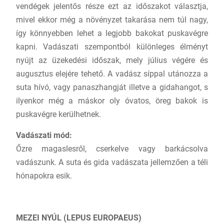
vendégek jelentős része ezt az időszakot választja,
mivel ekkor még a növényzet takarása nem túl nagy,
így könnyebben lehet a legjobb bakokat puskavégre
kapni. Vadászati szempontból különleges élményt
nyújt az üzekedési időszak, mely július végére és
augusztus elejére tehető. A vadász síppal utánozza a
suta hívó, vagy panaszhangját illetve a gidahangot, s
ilyenkor még a máskor oly óvatos, öreg bakok is
puskavégre kerülhetnek.
Vadászati mód:
Őzre magaslesről, cserkelve vagy barkácsolva
vadászunk. A suta és gida vadászata jellemzően a téli
hónapokra esik.
MEZEI NYÚL (LEPUS EUROPAEUS)