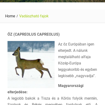
Home
Vadászható fajok
ŐZ (CAPREOLUS CAPREOLUS)
Az őz Európában igen
elterjedt. A nálunk
megtalálható alfaja
Közép-Európa
leggyakoribb és egyben
legkisebb „nagyvadja”.
Magyarországi
elterjedése:
A legjobb bakok a Tisza és a Kőrös folyók mentén,
Szolnok és Békés megyében fordulnak elő. A