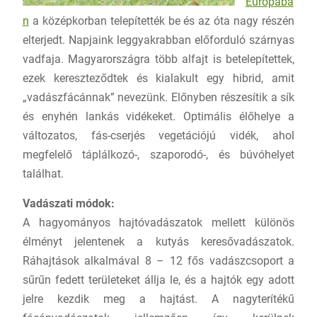
Európába
n
a középkorban telepítették be és az óta nagy részén
elterjedt. Napjaink leggyakrabban előforduló szárnyas
vadfaja. Magyarországra több alfajt is betelepítettek,
ezek kereszteződtek és kialakult egy hibrid, amit
„vadászfácánnak” nevezünk. Előnyben részesítik a sík
és enyhén lankás vidékeket. Optimális élőhelye a
változatos, fás-cserjés vegetációjú vidék, ahol
megfelelő táplálkozó-, szaporodó-, és búvóhelyet
találhat.
Vadászati módok:
A hagyományos hajtóvadászatok mellett különös
élményt jelentenek a kutyás keresővadászatok.
Ráhajtások alkalmával 8 – 12 fős vadászcsoport a
sűrűn fedett területeket állja le, és a hajtók egy adott
jelre kezdik meg a hajtást. A nagyterítékű