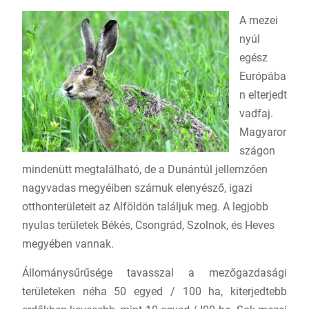
A mezei
nyúl
egész
Európába
n elterjedt
vadfaj.
Magyaror
szágon
mindenütt megtalálható, de a Dunántúl jellemzően
nagyvadas megyéiben számuk elenyésző, igazi
otthonterületeit az Alföldön találjuk meg. A legjobb
nyulas területek Békés, Csongrád, Szolnok, és Heves
megyében vannak.
Állománysűrűsége tavasszal a mezőgazdasági
területeken néha 50 egyed / 100 ha, kiterjedtebb