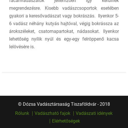
fácánvadászatok jellemzően így kerülnek
megrendezésre. Kisebb vadászcsoportok esetében
gyakori a keresővadászat vagy bokrászás. Ilyenkor 5-
6 vadász néhány kutyás hajtóval, végig bokrássza az
árokszéleket, csatornapartokat, nádasokat. Ilyenkor
lehetőség nyílik nyúl és egy-egy felröppenő kacsa
lelövésére is.
© Dózsa Vadásztársaság Tiszaföldvár - 2018
Rólunk
Vadászható fajok
Vadászati idények
Elérhetőségek