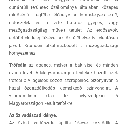
dunántúli területek őzállománya általában közepes
minőségű. Legfőbb élőhelye a lombelegyes erdő,
erdőszélek és a vele határos gyepes, vagy
mezőgazdaságilag művelt terület. Az erdősávok,
erdőfoltok telepítésével az őz élőhelye is jelentősen
javult. Kitűnően alkalmazkodott a mezőgazdasági
környezethez.
Trófeája
az agancs, melyet a bak visel és minden
évben levet. A Magyarországon terítékre hozott őzek
trófeái a világelsők között szerepelnek, bizonyítván a
hazai őzgazdálkodás kiemelkedő színvonalát. A
világranglista első tíz helyezettjéből 5
Magyarországon került terítékre.
Az őz vadászati idénye:
Az őzbak vadászata április 15-ével kezdődik. A