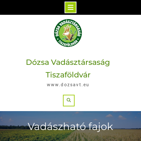
Skip
to
content
Dózsa Vadásztársaság
Tiszaföldvár
www.dozsavt.eu
Search
Vadászható fajok