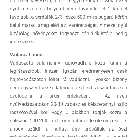
erdőkben kevesebb, mint 10 egyed / I00 ha. Sok mezei
nyúl a születés helyétől nem távolodik el 1 km-nél
távolabb, a serdülők 2/3 része 500 m-es sugarú körön
belül marad, amíg eléri az ivarérettséget. A mezei nyúl
kizárólag nővényeket fogyaszt, tápláléklistája pedig
igen széles.
Vadászati mód:
Vadászata valamennyi apróvadfajé közül talán a
legfárasztóbb, hiszen igazán eredményesen csak
hajtóvadászaton lehet rá vadászni. Ilyenkor bizony
nem egyszer hosszú kilométereket kell a szántásokon
gyalogolni a siker érdekében. Az ilyen
nyúlvadászatokon 20-30 vadász és kétszerannyi hajtó
részvételével kör- vagy U alakban fogják közre a
sokszor 100-200 ha-t meghaladó területrészeket, s
ahogy szűkül a hajtás, úgy próbálják az őszi