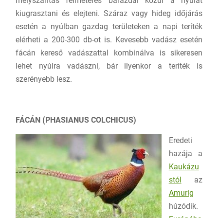
mélyszántás félméteres barázdái közül a nyulat
kiugrasztani és elejteni. Száraz vagy hideg időjárás
esetén a nyúlban gazdag területeken a napi teríték
elérheti a 200-300 db-ot is. Kevesebb vadász esetén
fácán kereső vadászattal kombinálva is sikeresen
lehet nyúlra vadászni, bár ilyenkor a teríték is
szerényebb lesz.
FÁCÁN (PHASIANUS COLCHICUS)
Eredeti
hazája a
Kaukázu
stól
az
Amurig
húzódik.