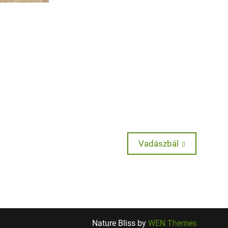
Next
Vadászbál
post:
Nature Bliss by
WEN Themes