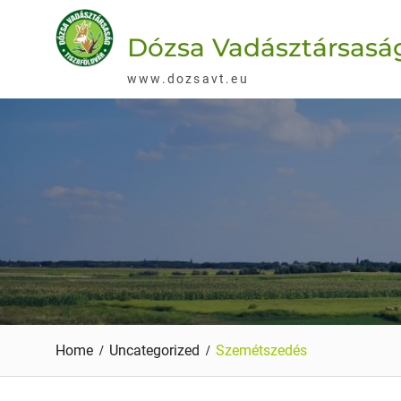
Skip
to
Dózsa Vadásztársaság
content
www.dozsavt.eu
Home
Uncategorized
Szemétszedés