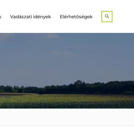
k
Vadászati idények
Elérhetőségek
Search