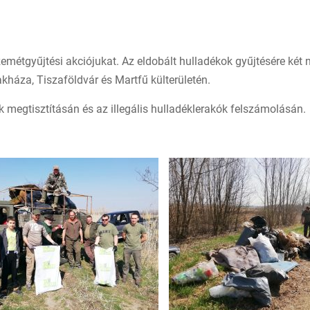
métgyűjtési akciójukat. Az eldobált hulladékok gyűjtésére két n
kháza, Tiszaföldvár és Martfű külterületén.
 megtisztításán és az illegális hulladéklerakók felszámolásán.