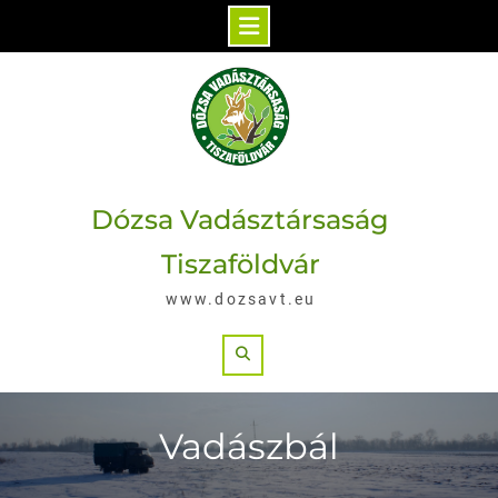
Skip
to
content
Dózsa Vadásztársaság
Tiszaföldvár
www.dozsavt.eu
Search
Vadászbál