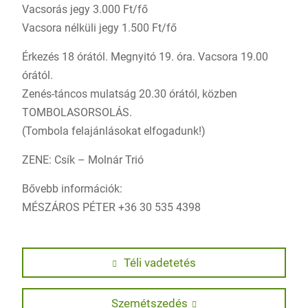
Vacsorás jegy 3.000 Ft/fő
Vacsora nélküli jegy 1.500 Ft/fő
Érkezés 18 órától. Megnyitó 19. óra. Vacsora 19.00
órától.
Zenés-táncos mulatság 20.30 órától, közben
TOMBOLASORSOLÁS.
(Tombola felajánlásokat elfogadunk!)
ZENE: Csík – Molnár Trió
Bővebb információk:
MÉSZÁROS PÉTER +36 30 535 4398
Bejegyzés
Previous
Téli vadetetés
post:
navigáció
Next
Szemétszedés